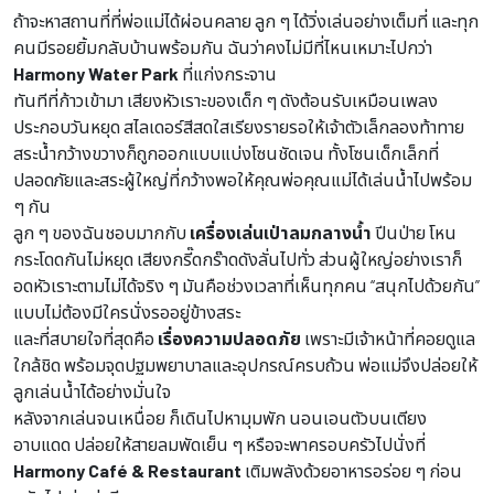
ถ้าจะหาสถานที่ที่พ่อแม่ได้ผ่อนคลาย ลูก ๆ ได้วิ่งเล่นอย่างเต็มที่ และทุก
คนมีรอยยิ้มกลับบ้านพร้อมกัน ฉันว่าคงไม่มีที่ไหนเหมาะไปกว่า
Harmony Water Park
ที่แก่งกระจาน
ทันทีที่ก้าวเข้ามา เสียงหัวเราะของเด็ก ๆ ดังต้อนรับเหมือนเพลง
ประกอบวันหยุด สไลเดอร์สีสดใสเรียงรายรอให้เจ้าตัวเล็กลองท้าทาย
สระน้ำกว้างขวางก็ถูกออกแบบแบ่งโซนชัดเจน ทั้งโซนเด็กเล็กที่
ปลอดภัยและสระผู้ใหญ่ที่กว้างพอให้คุณพ่อคุณแม่ได้เล่นน้ำไปพร้อม
ๆ กัน
ลูก ๆ ของฉันชอบมากกับ
เครื่องเล่นเป่าลมกลางน้ำ
ปีนป่าย โหน
กระโดดกันไม่หยุด เสียงกรี๊ดกร๊าดดังลั่นไปทั่ว ส่วนผู้ใหญ่อย่างเราก็
อดหัวเราะตามไม่ได้จริง ๆ มันคือช่วงเวลาที่เห็นทุกคน “สนุกไปด้วยกัน”
แบบไม่ต้องมีใครนั่งรออยู่ข้างสระ
และที่สบายใจที่สุดคือ
เรื่องความปลอดภัย
เพราะมีเจ้าหน้าที่คอยดูแล
ใกล้ชิด พร้อมจุดปฐมพยาบาลและอุปกรณ์ครบถ้วน พ่อแม่จึงปล่อยให้
ลูกเล่นน้ำได้อย่างมั่นใจ
หลังจากเล่นจนเหนื่อย ก็เดินไปหามุมพัก นอนเอนตัวบนเตียง
อาบแดด ปล่อยให้สายลมพัดเย็น ๆ หรือจะพาครอบครัวไปนั่งที่
Harmony Café & Restaurant
เติมพลังด้วยอาหารอร่อย ๆ ก่อน